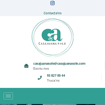
Contacta'ns
casajuanasole@casajuanasole.com
Escriu-nos
93 827 00 44
Truca'ns